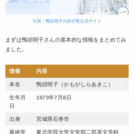
引用：鴨頭明子の自分塾公式サイト
まずは鴨頭明子さんの基本的な情報をまとめてみ
ました。
情報
内容
本名
鴨頭明子（かもがしらあきこ）
生年月
1973年7月8日
日
出身
宮城県石巻市
最終学
東北学院大学文学部二部英文学科