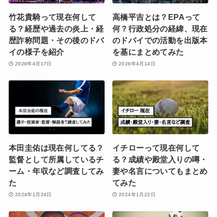
竹花貴騎って現在何して
高橋平吉とは？EPAって
る？経歴や過去の炎上・経
何？行政処分の経緯、現在
歴詐称問題・その後のドバ
のドバイでの活動を出版本
イの様子を紹介
を基にまとめてみた
2026年4月17日
2026年4月14日
本田圭佑は現在何してる？
イチローって現在何して
監督として所属しているチ
る？成績や殿堂入りの噂・
ーム・年収など調査してみ
妻や名言についてもまとめ
た
てみた
2024年1月24日
2024年1月22日