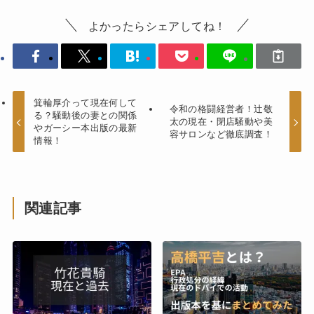
よかったらシェアしてね！
箕輪厚介って現在何して
令和の格闘経営者！辻敬
る？騒動後の妻との関係
太の現在・閉店騒動や美
やガーシー本出版の最新
容サロンなど徹底調査！
情報！
関連記事